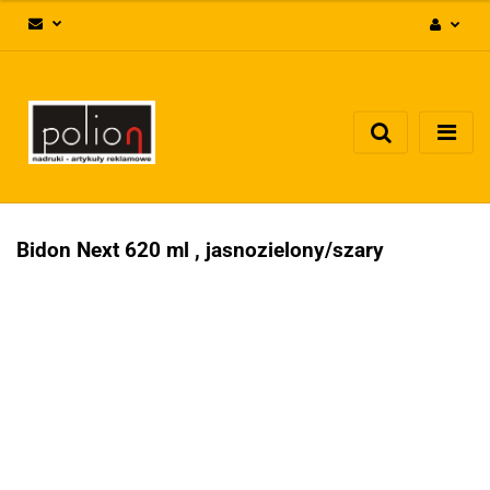
Zaloguj się
Zarejestruj się
Dodaj zgłoszenie
Zgody cookies
Bidon Next 620 ml , jasnozielony/szary