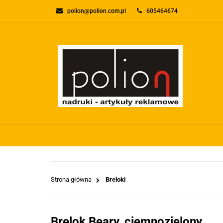
polion@polion.com.pl
605464674
O FIRMIE
KONTA
WSZYSTKIE KATEGORIE
O FIRMI
Strona główna
Breloki
Brelok Beary, ciemnozielony