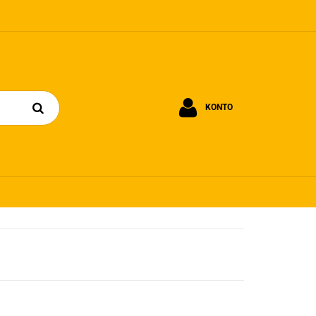
KONTO
Zaloguj się
Zarejestruj się
Dodaj zgłoszenie
Zgody cookies