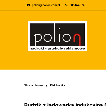
polion@polion.com.pl
605464674
O FIRMIE
KONTA
WSZYSTKIE KATEGORIE
O FIRMI
Strona główna
Elektronika
Budzik z ładowarką indukcyjną