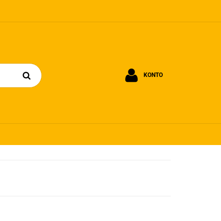
KONTO
Zaloguj się
Zarejestruj się
Dodaj zgłoszenie
Zgody cookies