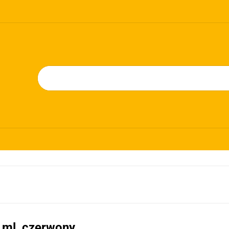
KT
JAK KUPOWAĆ
KOSZTY TRANSPORTU
E
KONTAKT
JAK KUPOWAĆ
KOSZTY TRANSPORTU
 ml, czerwony