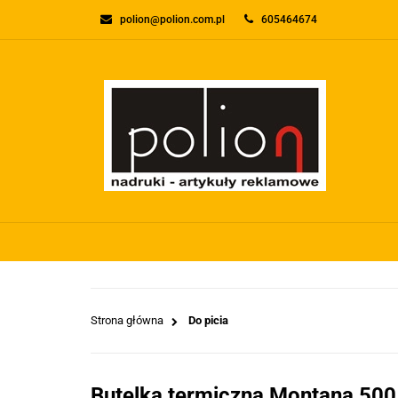
polion@polion.com.pl
605464674
O FIRMIE
KONTA
WSZYSTKIE KATEGORIE
O FIRMI
Strona główna
Do picia
Butelka termiczna Montana 500