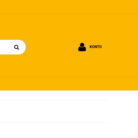
KONTO
Zaloguj się
Zarejestruj się
Dodaj zgłoszenie
Zgody cookies