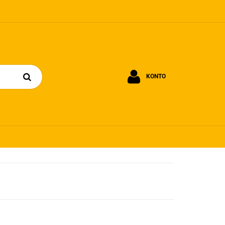
KONTO
Zaloguj się
Zarejestruj się
Dodaj zgłoszenie
Zgody cookies