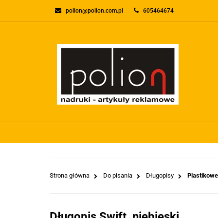
polion@polion.com.pl
605464674
O FIRMIE
KONTA
WSZYSTKIE KATEGORIE
O FIRMI
Strona główna
Do pisania
Długopisy
Plastikowe
Długopis Swift, niebieski