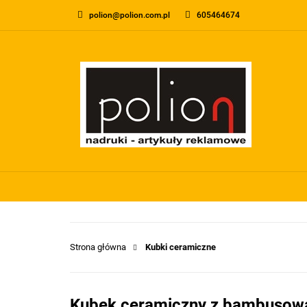
polion@polion.com.pl
605464674
O FIRMIE
KONTA
WSZYSTKIE KATEGORIE
O FIRMI
Strona główna
Kubki ceramiczne
Kubek ceramiczny z bambusową 