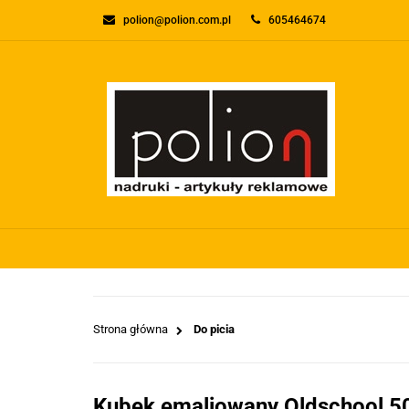
polion@polion.com.pl
605464674
O FIRMIE
KONTA
WSZYSTKIE KATEGORIE
O FIRMI
Strona główna
Do picia
Kubek emaliowany Oldschool 50