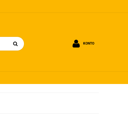
KONTO
Zaloguj się
Zarejestruj się
Dodaj zgłoszenie
Zgody cookies