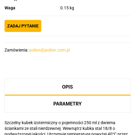
Waga
0.15 kg
ZADAJ PYTANIE
Zamówienia:
polion@polion.com.pl
OPIS
PARAMETRY
Szczelny kubek izotermiczny o pojemności 250 ml z dwiema
ściankami ze stali nierdzewnej. Wewnątrz kubka stal 18/8 o
podwyższonej jakości. Utrzymuje temperaturę powyżej 40°C przez