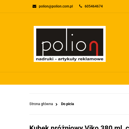
polion@polion.com.pl
605464674
O FIRMIE
KONTA
WSZYSTKIE KATEGORIE
O FIRMI
Strona główna
Do picia
Kubek próżniowy Viko 380 ml, 