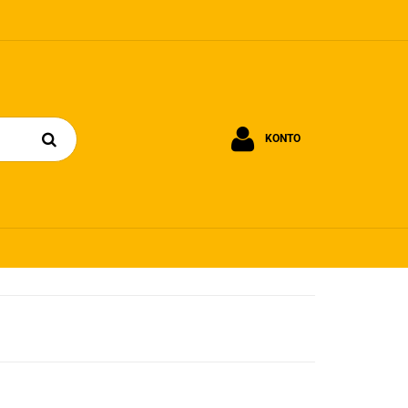
KONTO
Zaloguj się
Zarejestruj się
Dodaj zgłoszenie
Zgody cookies