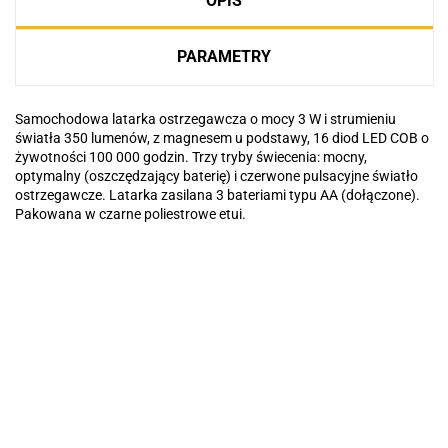
OPIS
PARAMETRY
Samochodowa latarka ostrzegawcza o mocy 3 W i strumieniu
światła 350 lumenów, z magnesem u podstawy, 16 diod LED COB o
żywotności 100 000 godzin. Trzy tryby świecenia: mocny,
optymalny (oszczędzający baterię) i czerwone pulsacyjne światło
ostrzegawcze. Latarka zasilana 3 bateriami typu AA (dołączone).
Pakowana w czarne poliestrowe etui.
Basic
Pierre Cardin