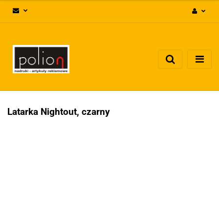
Zaloguj się
Zarejestruj się
Dodaj zgłoszenie
Zgody cookies
Latarka Nightout, czarny