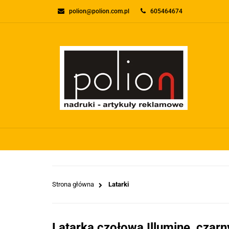
polion@polion.com.pl
605464674
O FIRMIE
KONTA
WSZYSTKIE KATEGORIE
O FIRMI
Strona główna
Latarki
Latarka czołowa Illumine, czarn