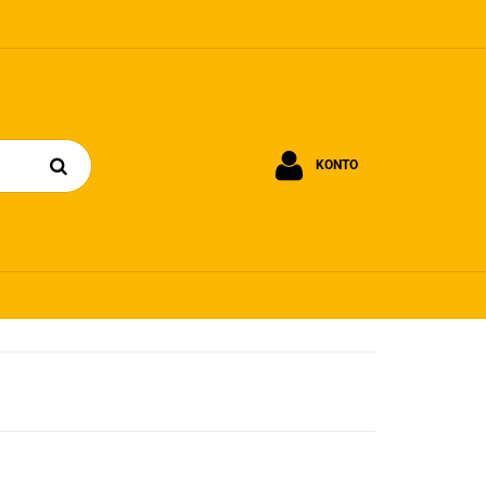
KONTO
Zaloguj się
Zarejestruj się
Dodaj zgłoszenie
Zgody cookies