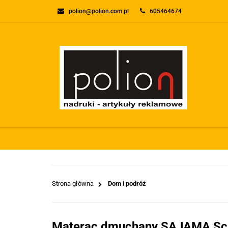
polion@polion.com.pl
605464674
O FIRMIE
KONTA
WSZYSTKIE KATEGORIE
O FIRMI
Strona główna
Dom i podróż
Materac dmuchany SAJAMA Sc