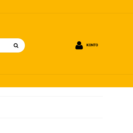
KONTO
Zaloguj się
Zarejestruj się
Dodaj zgłoszenie
Zgody cookies