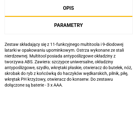
OPIS
PARAMETRY
Zestaw składający się z 11-funkcyjnego multitoola i 9-diodowej
latarki w opakowaniu upominkowym. Ostrza wykonane ze stali
nierdzewnej. Multitool posiada antypoślizgowe okładziny z
tworzywa ABS. Zawiera: szczypce uniwersalne, okładziny
antypoślizgowe, szydło, wkrętaki płaskie, otwieracz do butelek, nóż,
skrobak do ryb z końcówką do haczyków wędkarskich, pilnik, piłę,
wkrętak PH krzyżowy, otwieracz do konserw. Do zestawu
dołączone są baterie - 3 x AAA.
Basic