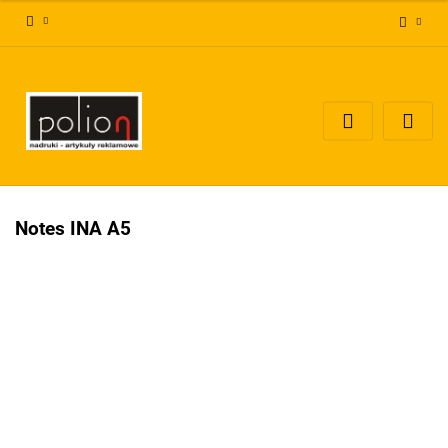
Zaloguj się
Zarejestruj się
Dodaj zgłoszenie
Zgody cookies
Notes INA A5