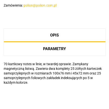
Zamówienia:
polion@polion.com.pl
OPIS
PARAMETRY
70 kartkowy notes w linie, w twardej oprawie. Zamykany
magnetyczną listwą. Zawiera dwa komplety 25 żółtych karteczek
samoprzylepnych w rozmiarach 100x76 mm i 45x72 mm oraz 25
samoprzylepnych foliowych zakładek indeksujących po 5 w
każdym kolorze.
Basic