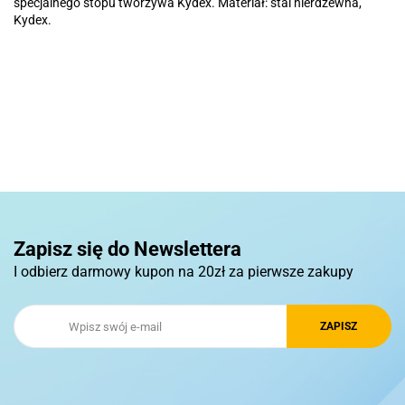
specjalnego stopu tworzywa Kydex. Materiał: stal nierdzewna,
Kydex.
Basic
Pierre Cardin
Zapisz się do Newslettera
I odbierz darmowy kupon na 20zł za pierwsze zakupy
Royal Design