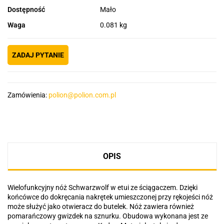
Dostępność
Mało
Waga
0.081 kg
ZADAJ PYTANIE
Zamówienia:
polion@polion.com.pl
OPIS
Wielofunkcyjny nóż Schwarzwolf w etui ze ściągaczem. Dzięki
końcówce do dokręcania nakrętek umieszczonej przy rękojeści nóż
może służyć jako otwieracz do butelek. Nóż zawiera również
pomarańczowy gwizdek na sznurku. Obudowa wykonana jest ze