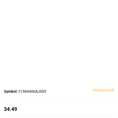
Schwarzwolf
Symbol:
F1904400AJ303
34.49