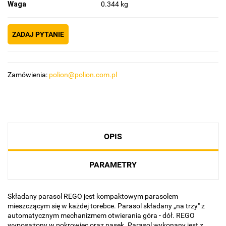
Waga
0.344 kg
ZADAJ PYTANIE
Zamówienia:
polion@polion.com.pl
OPIS
PARAMETRY
Składany parasol REGO jest kompaktowym parasolem
mieszczącym się w każdej torebce. Parasol składany „na trzy" z
automatycznym mechanizmem otwierania góra - dół. REGO
wyposażony w pokrowiec oraz pasek. Parasol wykonany jest z