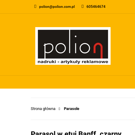
polion@polion.com.pl
605464674
O FIRMIE
KONTA
WSZYSTKIE KATEGORIE
O FIRMI
Strona główna
Parasole
Parasol w etui Banff, czarny