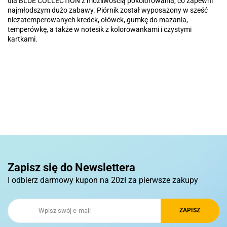
dla BLUE COLLECTION z możliwością pokolorowania, co zapewni
najmłodszym dużo zabawy. Piórnik został wyposażony w sześć
niezatemperowanych kredek, ołówek, gumkę do mazania,
temperówkę, a także w notesik z kolorowankami i czystymi
kartkami.
Basic
Pierre Cardin
Zapisz się do Newslettera
I odbierz darmowy kupon na 20zł za pierwsze zakupy
Royal Design