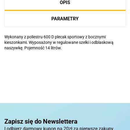
OPIS
PARAMETRY
Wykonany z poliestru 600 D plecak sportowy z bocznymi
kieszonkami. Wyposażony w regulowane szelki i odblaskową
naszywkę. Pojemność 14 litrów.
Basic
Pierre Cardin
Zapisz się do Newslettera
I odbierz darmowy kupon na 20zł za pierwsze zakupy