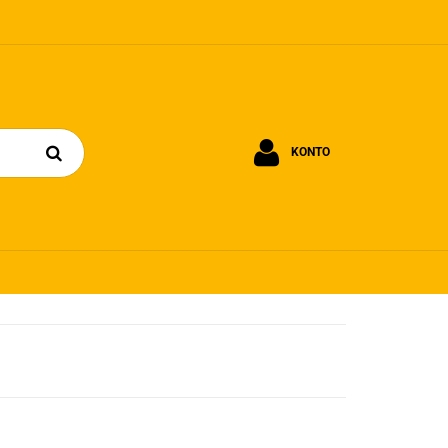
KONTO
Zaloguj się
Zarejestruj się
Dodaj zgłoszenie
Zgody cookies