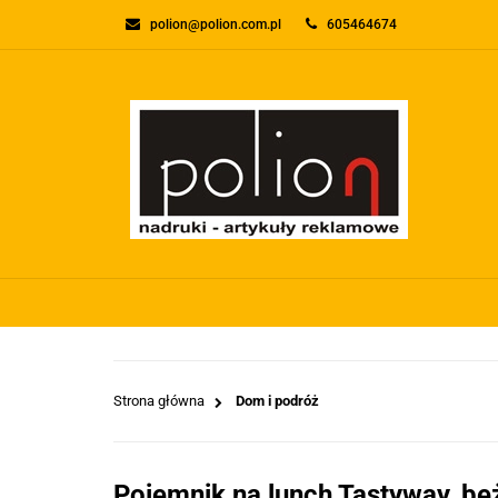
polion@polion.com.pl
605464674
O FIRMIE
KONTA
WSZYSTKIE KATEGORIE
O FIRMI
Strona główna
Dom i podróż
Pojemnik na lunch Tastyway, b