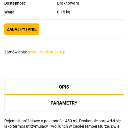
Dostępność
Brak towaru
Waga
0.15 kg
ZADAJ PYTANIE
Zamówienia:
polion@polion.com.pl
OPIS
PARAMETRY
Pojemnik próżniowy o pojemności 450 ml. Doskonale sprawdzi się
jako termos utrzymujący Twój lunch w ciepłej temperaturze. Dwie