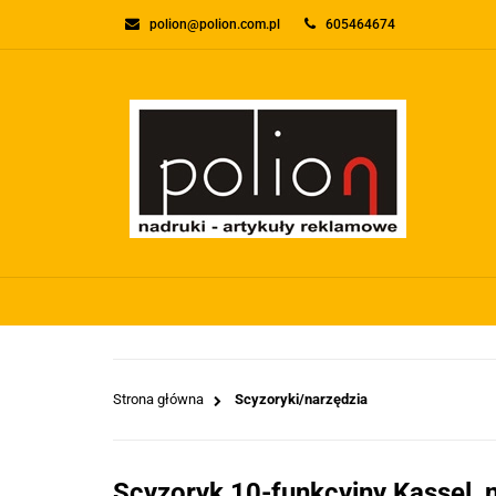
polion@polion.com.pl
605464674
O FIRMIE
KONTA
WSZYSTKIE KATEGORIE
O FIRMI
Strona główna
Scyzoryki/narzędzia
Scyzoryk 10-funkcyjny Kassel, n