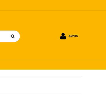
KONTO
Zaloguj się
Zarejestruj się
Dodaj zgłoszenie
Zgody cookies