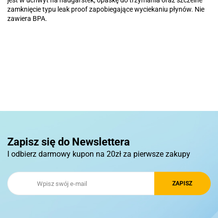
jest w uchwyt na nadgarstek, opaskę do trzymania oraz szczelne
zamknięcie typu leak proof zapobiegające wyciekaniu płynów. Nie
zawiera BPA.
Basic
Pierre Cardin
Zapisz się do Newslettera
I odbierz darmowy kupon na 20zł za pierwsze zakupy
Royal Design