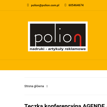
polion@polion.com.pl
605464674
O FIRMIE
KONTA
WSZYSTKIE KATEGORIE
O FIRMI
Strona główna
Teczka konferencyjna AGENDE