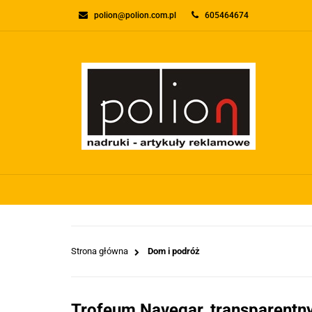
polion@polion.com.pl
605464674
O FIRMIE
KONTA
WSZYSTKIE KATEGORIE
O FIRMI
Strona główna
Dom i podróż
Trofeum Navegar, transparentn