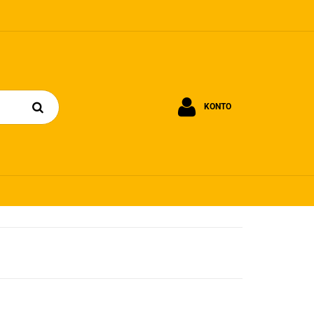
KONTO
Zaloguj się
Zarejestruj się
Dodaj zgłoszenie
Zgody cookies