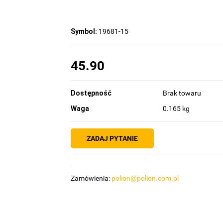
Symbol:
19681-15
45.90
Dostępność
Brak towaru
Waga
0.165 kg
ZADAJ PYTANIE
Zamówienia:
polion@polion.com.pl