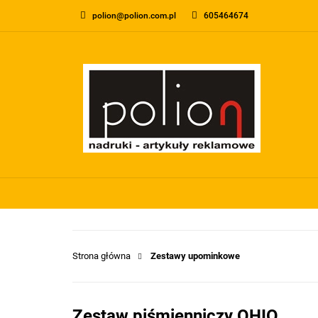
polion@polion.com.pl
605464674
O FIRMIE
KONTA
WSZYSTKIE KATEGORIE
O FIRMI
Strona główna
Zestawy upominkowe
Zestaw piśmienniczy OHIO