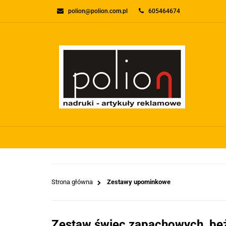
polion@polion.com.pl
605464674
O FIRMIE
KONTA
WSZYSTKIE KATEGORIE
O FIRMI
Strona główna
Zestawy upominkowe
Zestaw świec zapachowych, b