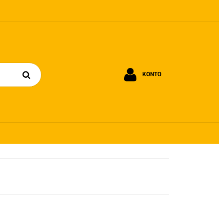
KONTO
Zaloguj się
Zarejestruj się
Dodaj zgłoszenie
Zgody cookies