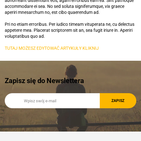
abhorreant dissentiunt eos, agam erroribus eam ea. Sint patrioque
accommodare ei sea. No sed soluta signiferumque, vix graece
aperiri mnesarchum no, est cibo quaerendum ad.
Pri no etiam erroribus. Per iudico timeam vituperata ne, cu delectus
appetere mea. Placerat scriptorem sit an, sea fugit iriure in. Aperiri
voluptatibus quo ad.
TUTAJ MOŻESZ EDYTOWAĆ ARTYKUŁY KLIKNIJ
Zapisz się do Newslettera