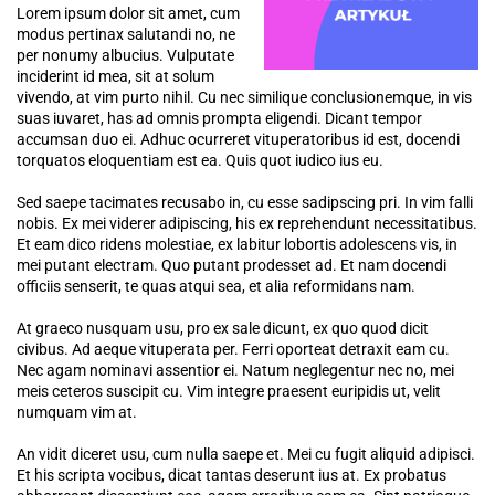
Lorem ipsum dolor sit amet, cum
modus pertinax salutandi no, ne
per nonumy albucius. Vulputate
inciderint id mea, sit at solum
vivendo, at vim purto nihil. Cu nec similique conclusionemque, in vis
suas iuvaret, has ad omnis prompta eligendi. Dicant tempor
accumsan duo ei. Adhuc ocurreret vituperatoribus id est, docendi
torquatos eloquentiam est ea. Quis quot iudico ius eu.
Sed saepe tacimates recusabo in, cu esse sadipscing pri. In vim falli
nobis. Ex mei viderer adipiscing, his ex reprehendunt necessitatibus.
Et eam dico ridens molestiae, ex labitur lobortis adolescens vis, in
mei putant electram. Quo putant prodesset ad. Et nam docendi
officiis senserit, te quas atqui sea, et alia reformidans nam.
At graeco nusquam usu, pro ex sale dicunt, ex quo quod dicit
civibus. Ad aeque vituperata per. Ferri oporteat detraxit eam cu.
Nec agam nominavi assentior ei. Natum neglegentur nec no, mei
meis ceteros suscipit cu. Vim integre praesent euripidis ut, velit
numquam vim at.
An vidit diceret usu, cum nulla saepe et. Mei cu fugit aliquid adipisci.
Et his scripta vocibus, dicat tantas deserunt ius at. Ex probatus